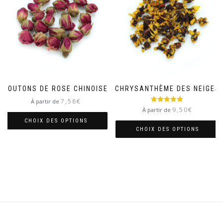
BOUTONS DE ROSE CHINOISE
CHRYSANTHÈME DES NEIGES
7,58
€
À partir de
Note
5.00
9,50
€
À partir de
sur 5
CHOIX DES OPTIONS
CHOIX DES OPTIONS