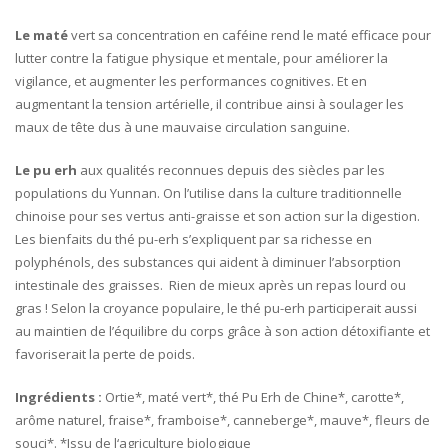
Le maté
vert sa concentration en caféine rend le maté efficace pour
lutter contre la fatigue physique et mentale, pour améliorer la
vigilance, et augmenter les performances cognitives. Et en
augmentant la tension artérielle, il contribue ainsi à soulager les
maux de tête dus à une mauvaise circulation sanguine.
Le pu erh
aux qualités reconnues depuis des siècles par les
populations du Yunnan. On l’utilise dans la culture traditionnelle
chinoise pour ses vertus anti-graisse et son action sur la digestion.
Les bienfaits du thé pu-erh s’expliquent par sa richesse en
polyphénols, des substances qui aident à diminuer l’absorption
intestinale des graisses. Rien de mieux après un repas lourd ou
gras ! Selon la croyance populaire, le thé pu-erh participerait aussi
au maintien de l’équilibre du corps grâce à son action détoxifiante et
favoriserait la perte de poids.
Ingrédients :
Ortie*, maté vert*, thé Pu Erh de Chine*, carotte*,
arôme naturel, fraise*, framboise*, canneberge*, mauve*, fleurs de
souci*. *Issu de l‘agriculture biologique