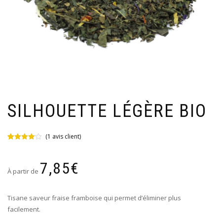
SILHOUETTE LÉGÈRE BIO
(
1
avis client)
Noté
1
4.00
sur 5
basé
7,85
€
sur
À partir de
notation
client
Tisane saveur fraise framboise qui permet d’éliminer plus
facilement.