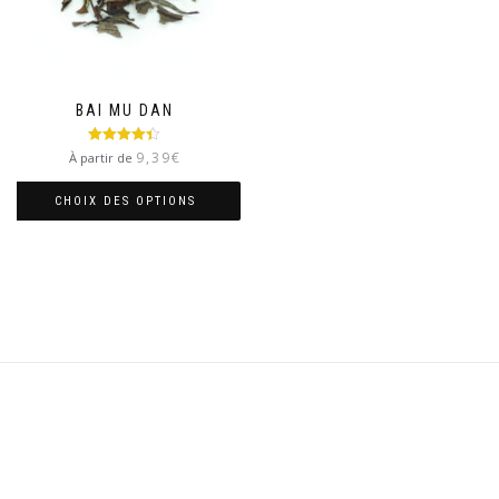
BAI MU DAN
Note
4.33
9,39
€
À partir de
sur 5
CHOIX DES OPTIONS