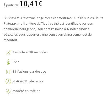
10,41
€
À partir de
Le
Grand Pu Erh cru
mélange force et amertume. Cueillit sur les Hauts
Plateaux à la frontière du Tibet, ce thé est identifiable par ses
nombreux bourgeons, son parfum boisé aux notes finales
végétales vous apportera une sensation d’apaisement et de
réconfort.
1 minute et 30 secondes
95°c
3 Infusions par dosage
Matiné / Fin de repas
Modéré en caféine