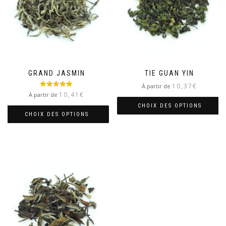
GRAND JASMIN
TIE GUAN YIN
10,37
€
À partir de
Note
5.00
10,41
€
À partir de
sur 5
CHOIX DES OPTIONS
CHOIX DES OPTIONS