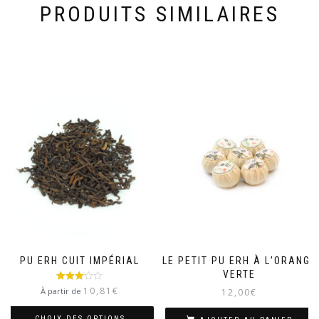
PRODUITS SIMILAIRES
PU ERH CUIT IMPÉRIAL
LE PETIT PU ERH À L’ORANGE
VERTE
Note
10,81
€
À partir de
12,00
€
3.00
sur 5
CHOIX DES OPTIONS