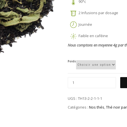
90°c
2 Infusions par dosage
Journée
Faible en caféine
Nous comptons en moyenne 4g par théi
Poids
UGS :
TH13-2-2-1-1-1
Catégories :
Nos thés
,
Thé noir pa