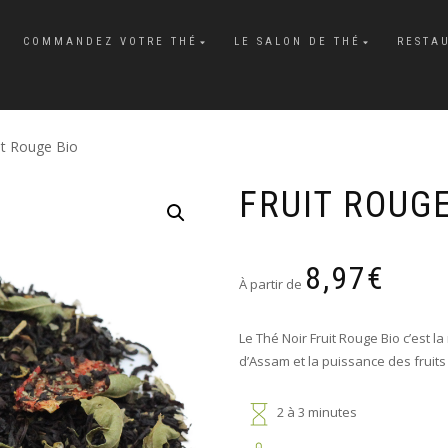
COMMANDEZ VOTRE THÉ
LE SALON DE THÉ
RESTA
it Rouge Bio
FRUIT ROUGE
8,97
€
À partir de
Le Thé Noir Fruit Rouge Bio c’est l
d’Assam et la puissance des fruits
2 à 3 minutes