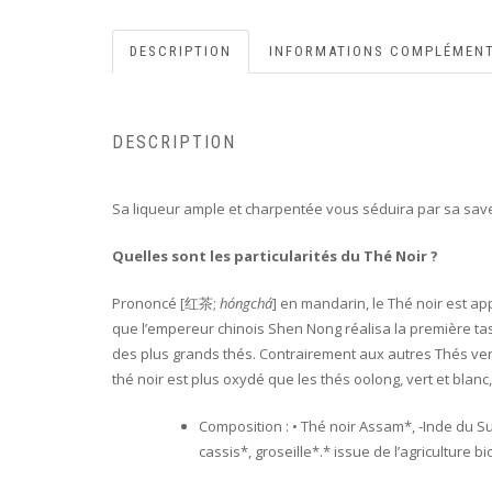
DESCRIPTION
INFORMATIONS COMPLÉMENT
DESCRIPTION
Sa liqueur ample et charpentée vous séduira par sa saveu
Quelles sont les particularités du Thé Noir ?
Prononcé [红茶;
hóngchá
] en mandarin, le Thé noir est ap
que l’empereur chinois Shen Nong réalisa la première ta
des plus grands thés. Contrairement aux autres Thés vert
thé noir est plus oxydé que les thés oolong, vert et blanc
Composition : • Thé noir Assam*, -Inde du Su
cassis*, groseille*.* issue de l’agriculture bi