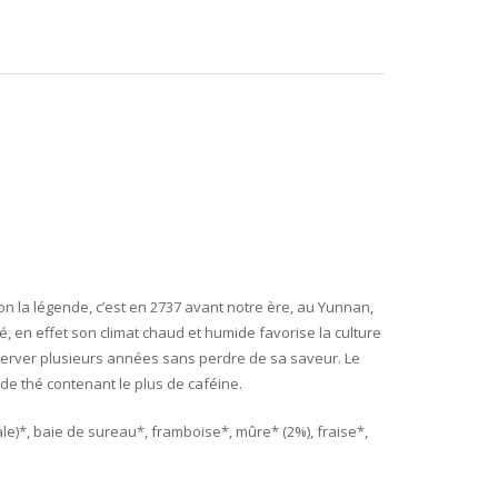
lon la légende, c’est en 2737 avant notre ère, au Yunnan,
 en effet son climat chaud et humide favorise la culture
nserver plusieurs années sans perdre de sa saveur. Le
 de thé contenant le plus de caféine.
ale)*, baie de sureau*, framboise*, mûre* (2%), fraise*,