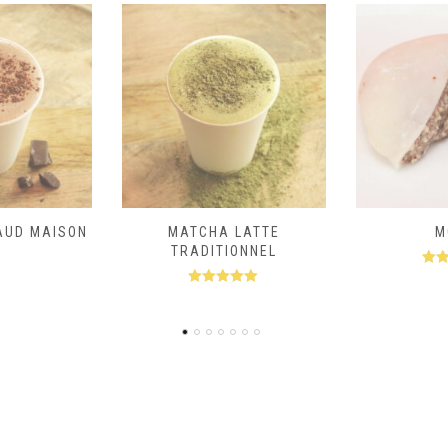
LATTE
MOCHI
G
ONNEL
Note
5.00
No
sur 5
s
.00
 5