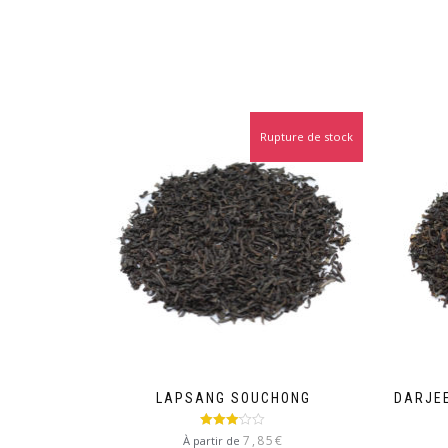
Rupture de stock
LAPSANG SOUCHONG
DARJEE
Note
7,85
€
À partir de