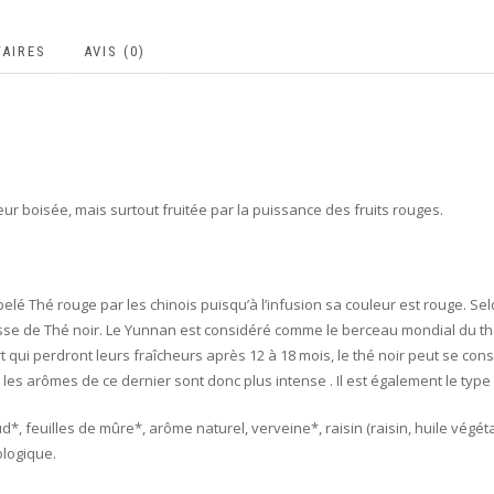
AIRES
AVIS (0)
r boisée, mais surtout fruitée par la puissance des fruits rouges.
pelé Thé rouge par les chinois puisqu’à l’infusion sa couleur est rouge. Se
sse de Thé noir. Le Yunnan est considéré comme le berceau mondial du thé,
 qui perdront leurs fraîcheurs après 12 à 18 mois, le thé noir peut se co
, les arômes de ce dernier sont donc plus intense . Il est également le type
d*, feuilles de mûre*, arôme naturel, verveine*, raisin (raisin, huile végét
ologique.