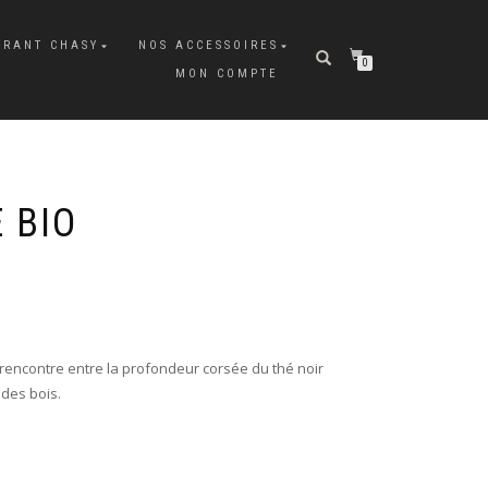
URANT CHASY
NOS ACCESSOIRES
0
MON COMPTE
 BIO
a rencontre entre la profondeur corsée du thé noir
 des bois.