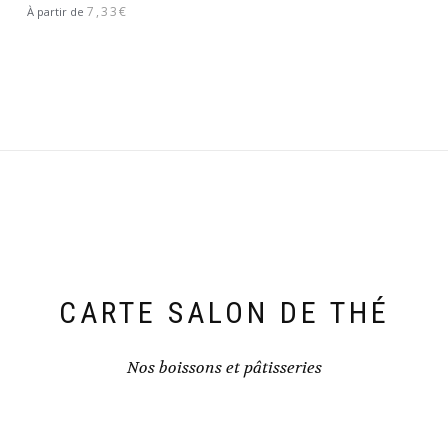
Note
5.00
7,33
€
À partir de
sur 5
CARTE SALON DE THÉ
Nos boissons et pâtisseries