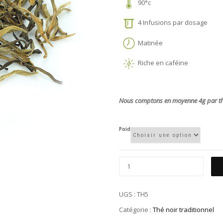
90°c
4 Infusions par dosage
Matinée
Riche en caféine
Nous comptons en moyenne 4g par théi
Poid
UGS :
TH5
Catégorie :
Thé noir traditionnel