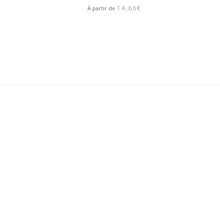
14,66
€
À partir de