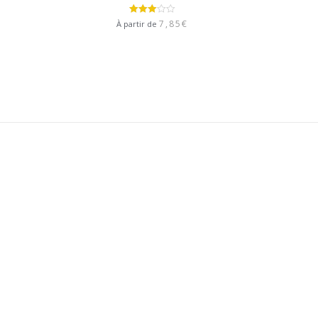
Note
7,85
€
À partir de
3.00
sur 5