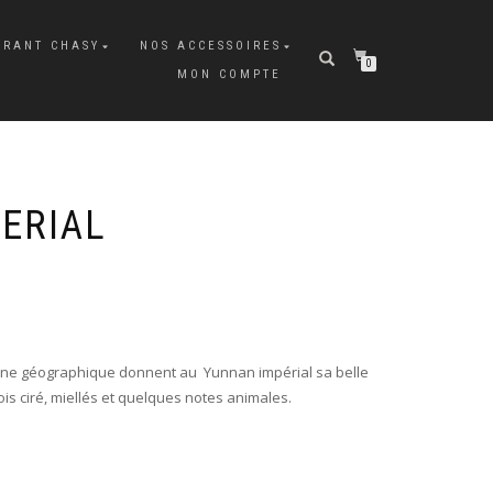
URANT CHASY
NOS ACCESSOIRES
0
MON COMPTE
ERIAL
 zone géographique donnent au Yunnan impérial sa belle
s ciré, miellés et quelques notes animales.