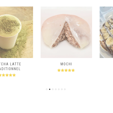
LATTE
MOCHI
G
ONNEL
Note
5.00
No
sur 5
s
.00
 5