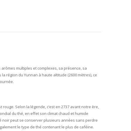
ses arômes multiples et complexes, sa présence, sa
la région du Yunnan à haute altitude (2600 mètres), ce
journée.
t rouge. Selon la légende, c’est en 2737 avant notre ère,
ndial du thé, en effet son climat chaud et humide
thé noir peut se conserver plusieurs années sans perdre
 également le type de thé contenant le plus de caféine.