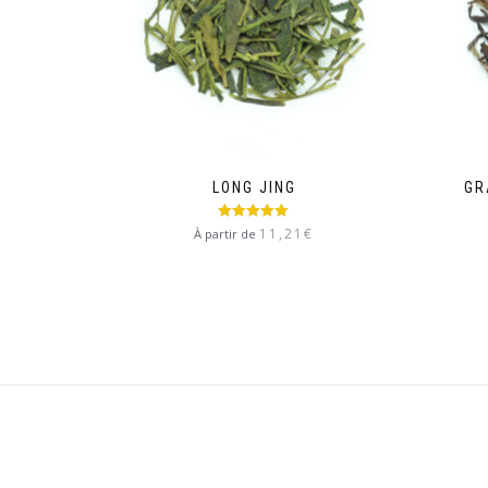
LONG JING
GR
Note
5.00
11,21
€
À partir de
sur 5