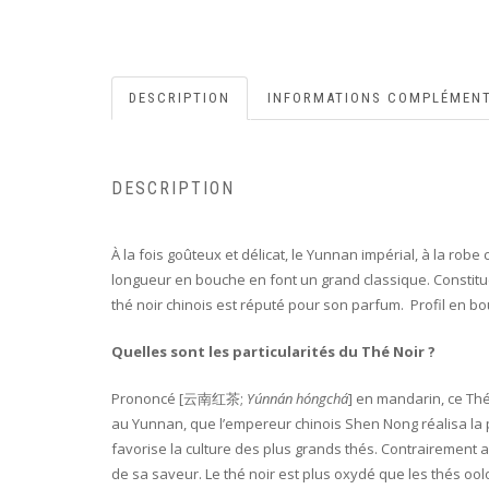
DESCRIPTION
INFORMATIONS COMPLÉMENT
DESCRIPTION
À la fois goûteux et délicat, le Yunnan impérial, à la ro
longueur en bouche en font un grand classique. Constitu
thé noir chinois est réputé pour son parfum. Profil en bo
Quelles sont les particularités du Thé Noir ?
Prononcé [云南红茶;
Yúnnán hóngchá
] en mandarin, ce Thé
au Yunnan, que l’empereur chinois Shen Nong réalisa la 
favorise la culture des plus grands thés. Contrairement 
de sa saveur. Le thé noir est plus oxydé que les thés oolo