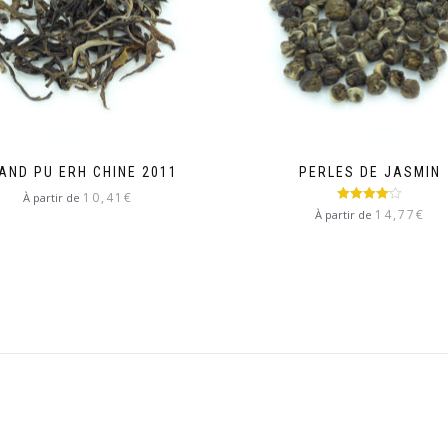
AND PU ERH CHINE 2011
PERLES DE JASMIN
10,41
€
À partir de
Note
4.00
14,77
€
À partir de
sur 5