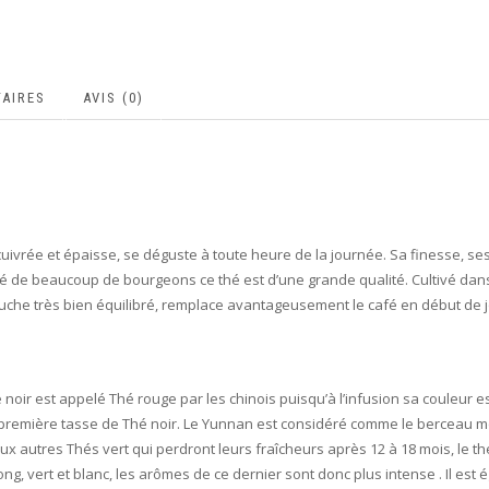
AIRES
AVIS (0)
be cuivrée et épaisse, se déguste à toute heure de la journée. Sa finesse, 
é de beaucoup de bourgeons ce thé est d’une grande qualité. Cultivé dans 
uche très bien équilibré,
remplace avantageusement le café en début de 
 noir est appelé Thé rouge par les chinois puisqu’à l’infusion sa couleur es
première tasse de Thé noir. Le Yunnan est considéré comme le berceau mo
aux autres Thés vert qui perdront leurs fraîcheurs après 12 à 18 mois, le 
ng, vert et blanc, les arômes de ce dernier sont donc plus intense . Il est