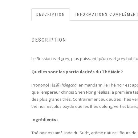
DESCRIPTION
INFORMATIONS COMPLÉMENT
DESCRIPTION
Le Russian earl grey, plus puissant qu’un earl grey habi
Quelles sont les particularités du Thé Noir ?
Prononcé [红茶;
hóngchá
] en mandarin, le Thé noir est ap
que l’empereur chinois Shen Nong réalisa la première ta
des plus grands thés. Contrairement aux autres Thés vert
thé noir est plus oxydé que les thés oolong, vert et blanc
Ingrédients :
Thé noir Assam*, Inde du Sud*, arôme naturel, fleurs de so