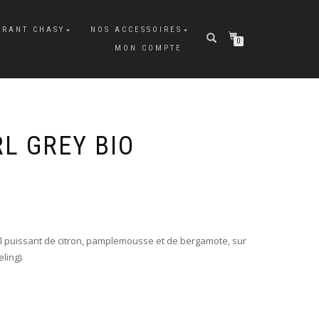
URANT CHASY
NOS ACCESSOIRES
0
MON COMPTE
L GREY BIO
ail puissant de citron, pamplemousse et de bergamote, sur
ling).