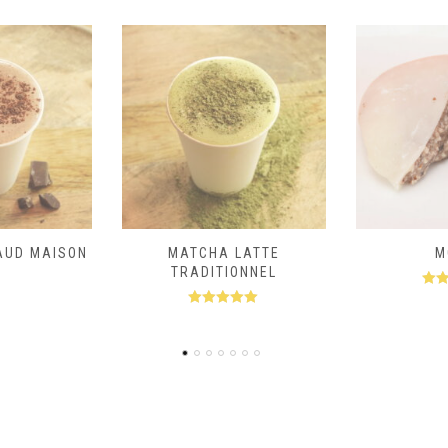
LATTE
MOCHI
G
ONNEL
Note
5.00
No
sur 5
s
.00
 5