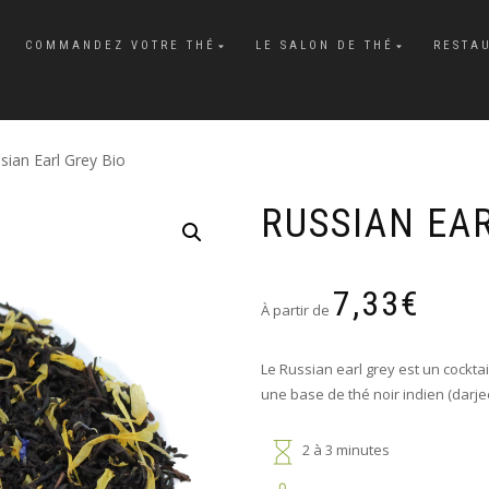
COMMANDEZ VOTRE THÉ
LE SALON DE THÉ
RESTA
sian Earl Grey Bio
RUSSIAN EAR
7,33
€
À partir de
Le Russian earl grey est un cockt
une base de thé noir indien (darjee
2 à 3 minutes