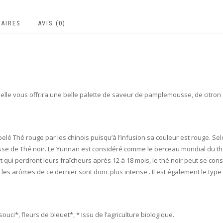
AIRES
AVIS (0)
tuelle vous offrira une belle palette de saveur de pamplemousse, de citron
pelé Thé rouge par les chinois puisqu’à l’infusion sa couleur est rouge. Se
sse de Thé noir. Le Yunnan est considéré comme le berceau mondial du thé,
 qui perdront leurs fraîcheurs après 12 à 18 mois, le thé noir peut se co
, les arômes de ce dernier sont donc plus intense . Il est également le type
uci*, fleurs de bleuet*, * Issu de l’agriculture biologique.