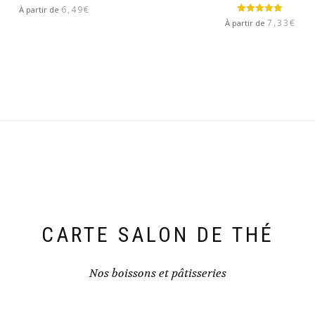
Note
4.00
6,49
€
À partir de
sur 5
Note
5.00
7,33
€
À partir de
sur 5
CARTE SALON DE THÉ
Nos boissons et pâtisseries