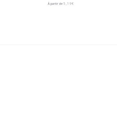
Note
4.00
5,19
€
À partir de
sur 5