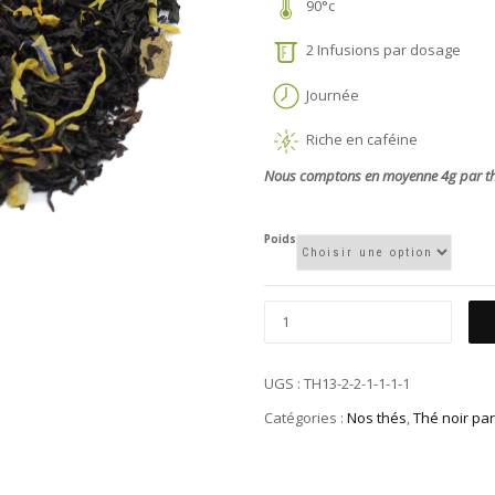
90°c
2 Infusions par dosage
Journée
Riche en caféine
Nous comptons en moyenne 4g par théi
Poids
UGS :
TH13-2-2-1-1-1-1
Catégories :
Nos thés
,
Thé noir pa